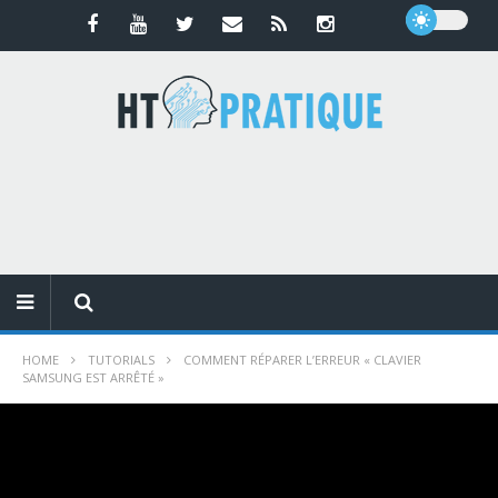
HOME
TUTORIALS
COMMENT RÉPARER L’ERREUR « CLAVIER
SAMSUNG EST ARRÊTÉ »