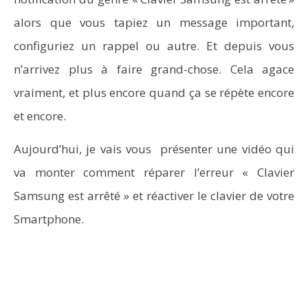
alors que vous tapiez un message important,
configuriez un rappel ou autre. Et depuis vous
n’arrivez plus à faire grand-chose. Cela agace
vraiment, et plus encore quand ça se répète encore
et encore.
NOW VIEWING
Aujourd’hui, je vais vous présenter une vidéo qui
Comment réparer l’erreur « Clavier Samsung est
Wo
va monter comment réparer l’erreur « Clavier
arrêté »
pa
Samsung est arrêté » et réactiver le clavier de votre
Smartphone.