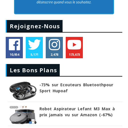
désinscrire quand vous le souhaitez.
Rejoignez-Nous
10,954
5,171
2,478
173,673
Les Bons Plans
-73% sur Ecouteurs Bluetoothpour
Sport Hupoaf
Robot Aspirateur Lefant M3 Max à
prix jamais vu sur Amazon (-67%)