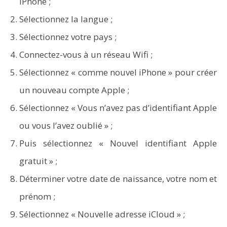
iPhone ;
Sélectionnez la langue ;
Word en PDF : les outils qui respectent la mise en
Sélectionnez votre pays ;
page
Connectez-vous à un réseau Wifi ;
Sélectionnez « comme nouvel iPhone » pour créer
un nouveau compte Apple ;
Sélectionnez « Vous n’avez pas d’identifiant Apple
ou vous l’avez oublié » ;
Puis sélectionnez « Nouvel identifiant Apple
gratuit » ;
Déterminer votre date de naissance, votre nom et
prénom ;
Sélectionnez « Nouvelle adresse iCloud » ;
Aspirateurs ECOVACS : Top 9 des meilleurs modèles de
la marque