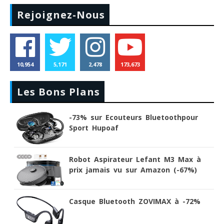
Rejoignez-Nous
10,954
5,171
2,478
173,673
Les Bons Plans
-73% sur Ecouteurs Bluetoothpour
Sport Hupoaf
Robot Aspirateur Lefant M3 Max à
prix jamais vu sur Amazon (-67%)
Casque Bluetooth ZOVIMAX à -72%