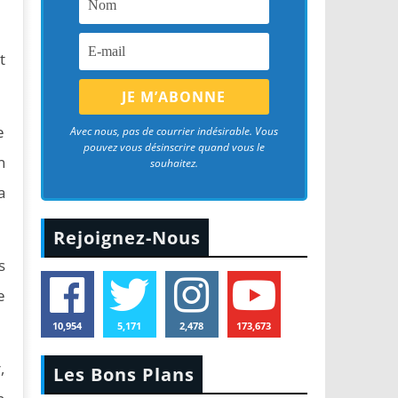
t
e
Avec nous, pas de courrier indésirable. Vous
pouvez vous désinscrire quand vous le
n
souhaitez.
a
Rejoignez-Nous
s
e
10,954
5,171
2,478
173,673
,
Les Bons Plans