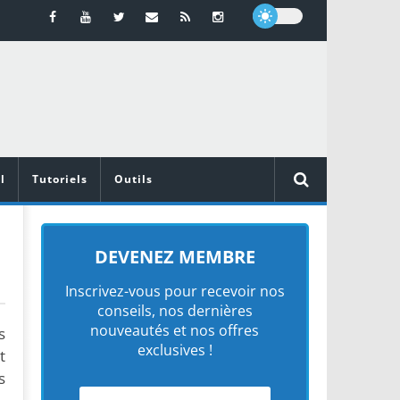
l
Tutoriels
Outils
DEVENEZ MEMBRE
Inscrivez-vous pour recevoir nos
conseils, nos dernières
nouveautés et nos offres
s
exclusives !
t
s