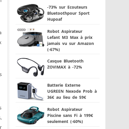
n
-73% sur Ecouteurs
Bluetoothpour Sport
Hupoaf
Robot Aspirateur
a
Lefant M3 Max à prix
x
jamais vu sur Amazon
(-67%)
Casque Bluetooth
ZOVIMAX à -72%
s
Batterie Externe
UGREEN Nexode Prob à
36€ au lieu de 59€
s
Robot Aspirateur
Piscine sans Fi à 199€
,
seulement (-60%)
r