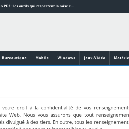
Word en PDF : les outils qui respectent la mise en page
Aspirateurs ECOVACS : Top 9 des meilleurs modèles de la marque
Comment programmer l’arrêt automatique de son pc sous Windows 10 ?
Aspirateurs Xiaomi : Top 11 des meilleurs modèles de la marque
Vidéoprojecteurs Asus : Top 6 des meilleurs modèles de la marque
Bureautique
Mobile
Windows
Jeux-Vidéo
Matérie
otre droit à la confidentialité de vos renseignement
 site Web. Nous vous assurons que tout renseignemen
is divulgué à des tiers. En outre, tous les renseignement