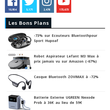
10,954
5,171
2,478
173,673
Les Bons Plans
-73% sur Ecouteurs Bluetoothpour
Sport Hupoaf
Robot Aspirateur Lefant M3 Max à
prix jamais vu sur Amazon (-67%)
Casque Bluetooth ZOVIMAX à -72%
Batterie Externe UGREEN Nexode
Prob à 36€ au lieu de 59€