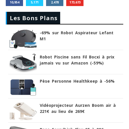
10,954
5,171
2,478
173,673
Les Bons Plans
-69% sur Robot Aspirateur Lefant
M1
Robot Piscine sans Fil Bocxi à prix
jamais vu sur Amazon (-59%)
Pèse Personne Healthkeep à -56%
Vidéoprojecteur Aurzen Boom air à
221€ au lieu de 269€