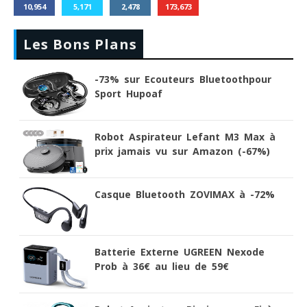
10,954
5,171
2,478
173,673
Les Bons Plans
-73% sur Ecouteurs Bluetoothpour
Sport Hupoaf
Robot Aspirateur Lefant M3 Max à
prix jamais vu sur Amazon (-67%)
Casque Bluetooth ZOVIMAX à -72%
Batterie Externe UGREEN Nexode
Prob à 36€ au lieu de 59€