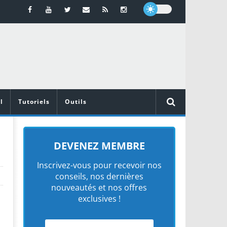
l
Tutoriels
Outils
DEVENEZ MEMBRE
Inscrivez-vous pour recevoir nos
conseils, nos dernières
nouveautés et nos offres
exclusives !