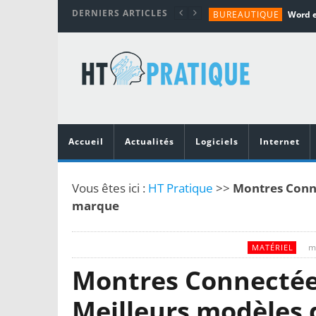
DERNIERS ARTICLES
BUREAUTIQUE
MATÉRIEL
TUTORIALS
MATÉRIEL
MATÉRIEL
Accueil
Actualités
Logiciels
Internet
Vous êtes ici :
HT Pratique
>>
Montres Conne
marque
m
MATÉRIEL
Montres Connectée
Meilleurs modèles 