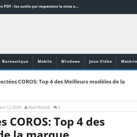
Word en PDF : les outils qui respectent la mise en page
Aspirateurs ECOVACS : Top 9 des meilleurs modèles de la marque
Comment programmer l’arrêt automatique de son pc sous Windows 10 ?
Aspirateurs Xiaomi : Top 11 des meilleurs modèles de la marque
Vidéoprojecteurs Asus : Top 6 des meilleurs modèles de la marque
Bureautique
Mobile
Windows
Jeux-Vidéo
Matérie
ctées COROS: Top 4 des Meilleurs modèles de la
ars 12, 2026
Alain Roache
0
s COROS: Top 4 des
de la marque