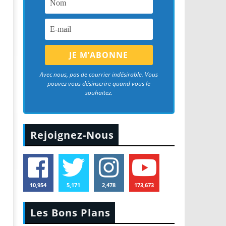
Avec nous, pas de courrier indésirable. Vous
pouvez vous désinscrire quand vous le
souhaitez.
Rejoignez-Nous
10,954
5,171
2,478
173,673
Les Bons Plans