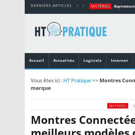
DERNIERS ARTICLES
MATÉRIEL
TUTORIALS
MATÉRIEL
MATÉRIEL
MOBILE
Top 10 des me
Accueil
Actualités
Logiciels
Internet
Vous êtes ici :
HT Pratique
>>
Montres Conne
marque
j
MATÉRIEL
Montres Connectée
meilleurs modèles 