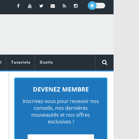
l
Tutoriels
Outils
DEVENEZ MEMBRE
Inscrivez-vous pour recevoir nos
conseils, nos dernières
nouveautés et nos offres
exclusives !