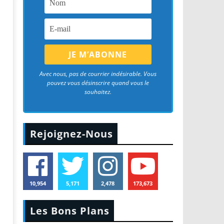
Avec nous, pas de courrier indésirable. Vous
pouvez vous désinscrire quand vous le
souhaitez.
Rejoignez-Nous
10,954
5,171
2,478
173,673
Les Bons Plans