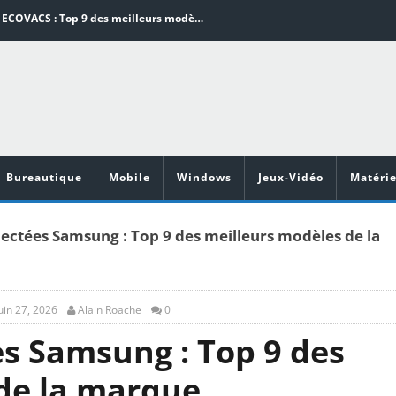
Aspirateurs ECOVACS : Top 9 des meilleurs modèles de la marque
Comment programmer l’arrêt automatique de son pc sous Windows 10 ?
Aspirateurs Xiaomi : Top 11 des meilleurs modèles de la marque
Vidéoprojecteurs Asus : Top 6 des meilleurs modèles de la marque
illeurs jeux de cuisine pour Android
Bureautique
Mobile
Windows
Jeux-Vidéo
Matérie
ctées Samsung : Top 9 des meilleurs modèles de la
uin 27, 2026
Alain Roache
0
s Samsung : Top 9 des
de la marque