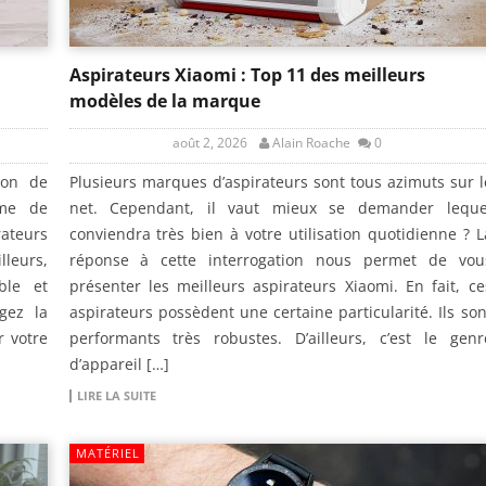
Aspirateurs Xiaomi : Top 11 des meilleurs
modèles de la marque
août 2, 2026
Alain Roache
0
ion de
Plusieurs marques d’aspirateurs sont tous azimuts sur l
ème de
net. Cependant, il vaut mieux se demander leque
ateurs
conviendra très bien à votre utilisation quotidienne ? L
lleurs,
réponse à cette interrogation nous permet de vou
ble et
présenter les meilleurs aspirateurs Xiaomi. En fait, ce
gez la
aspirateurs possèdent une certaine particularité. Ils son
 votre
performants très robustes. D’ailleurs, c’est le genr
d’appareil […]
LIRE LA SUITE
MATÉRIEL