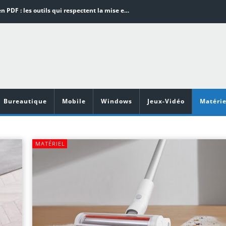
Word en PDF : les outils qui respectent la mise en page
Aspirateurs ECOVACS : Top 9 des meilleurs modèles de la marque
Comment programmer l’arrêt automatique de son pc sous Windows 10 ?
Aspirateurs Xiaomi : Top 11 des meilleurs modèles de la marque
Vidéoprojecteurs Asus : Top 6 des meilleurs modèles de la marque
Bureautique
Mobile
Windows
Jeux-Vidéo
Matérie
MATÉRIEL