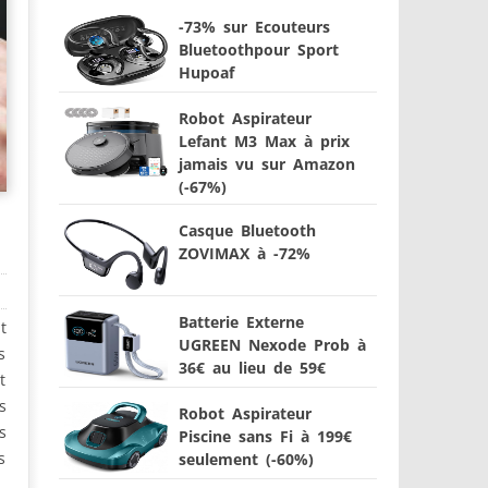
-73% sur Ecouteurs
Bluetoothpour Sport
Hupoaf
Robot Aspirateur
Lefant M3 Max à prix
jamais vu sur Amazon
(-67%)
Casque Bluetooth
ZOVIMAX à -72%
Batterie Externe
t
UGREEN Nexode Prob à
s
36€ au lieu de 59€
t
s
Robot Aspirateur
s
Piscine sans Fi à 199€
s
seulement (-60%)