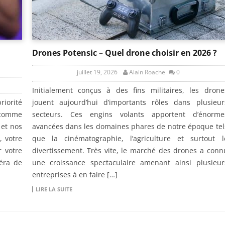
Drones Potensic – Quel drone choisir en 2026 ?
juillet 19, 2026
Alain Roache
0
Initialement conçus à des fins militaires, les drone
iorité
jouent aujourd’hui d’importants rôles dans plusieur
 comme
secteurs. Ces engins volants apportent d’énorme
 et nos
avancées dans les domaines phares de notre époque tel
, votre
que la cinématographie, l’agriculture et surtout l
 votre
divertissement. Très vite, le marché des drones a conn
méra de
une croissance spectaculaire amenant ainsi plusieur
entreprises à en faire […]
LIRE LA SUITE