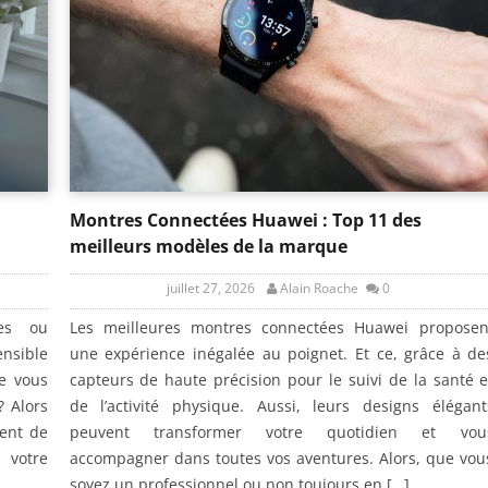
Montres Connectées Huawei : Top 11 des
meilleurs modèles de la marque
juillet 27, 2026
Alain Roache
0
ces ou
Les meilleures montres connectées Huawei proposen
ensible
une expérience inégalée au poignet. Et ce, grâce à de
ue vous
capteurs de haute précision pour le suivi de la santé e
? Alors
de l’activité physique. Aussi, leurs designs élégant
sent de
peuvent transformer votre quotidien et vou
 votre
accompagner dans toutes vos aventures. Alors, que vou
soyez un professionnel ou non toujours en […]