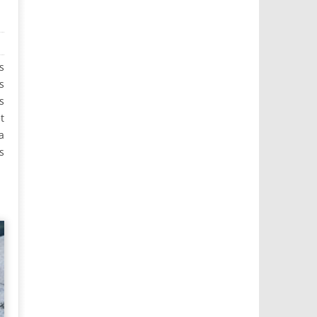
s
s
s
t
a
s