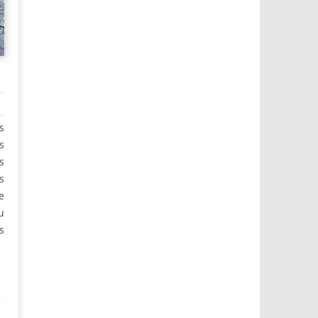
s
s
s
s
e
u
s