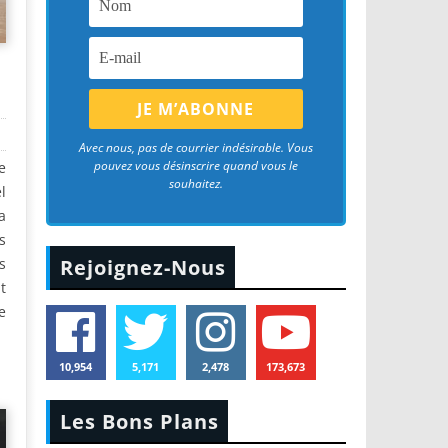
Avec nous, pas de courrier indésirable. Vous
pouvez vous désinscrire quand vous le
e
souhaitez.
l
a
s
s
Rejoignez-Nous
t
e
10,954
5,171
2,478
173,673
Les Bons Plans