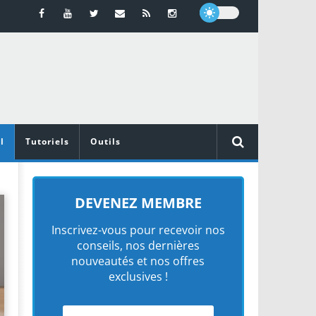
l
Tutoriels
Outils
DEVENEZ MEMBRE
Inscrivez-vous pour recevoir nos
conseils, nos dernières
nouveautés et nos offres
exclusives !