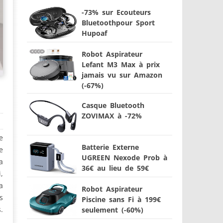
-73% sur Ecouteurs
Bluetoothpour Sport
Hupoaf
Robot Aspirateur
Lefant M3 Max à prix
jamais vu sur Amazon
(-67%)
Casque Bluetooth
ZOVIMAX à -72%
e
Batterie Externe
e
UGREEN Nexode Prob à
a
36€ au lieu de 59€
,
a
Robot Aspirateur
s
Piscine sans Fi à 199€
.
seulement (-60%)