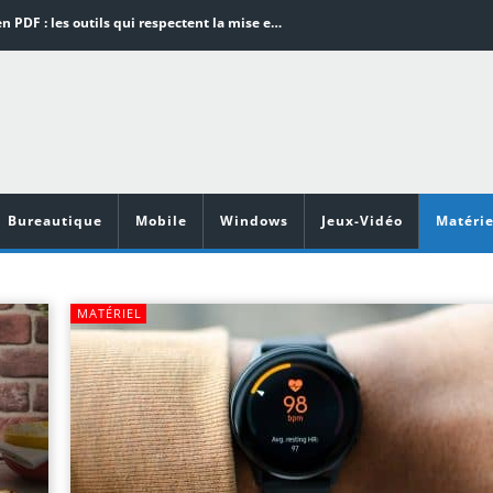
Word en PDF : les outils qui respectent la mise en page
Aspirateurs ECOVACS : Top 9 des meilleurs modèles de la marque
Comment programmer l’arrêt automatique de son pc sous Windows 10 ?
Aspirateurs Xiaomi : Top 11 des meilleurs modèles de la marque
Vidéoprojecteurs Asus : Top 6 des meilleurs modèles de la marque
Bureautique
Mobile
Windows
Jeux-Vidéo
Matérie
MATÉRIEL