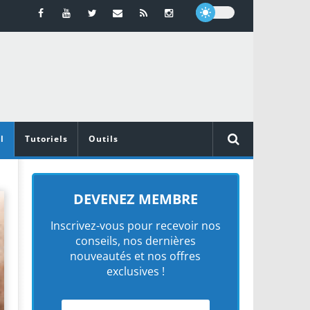
l
Tutoriels
Outils
DEVENEZ MEMBRE
Inscrivez-vous pour recevoir nos
conseils, nos dernières
nouveautés et nos offres
exclusives !