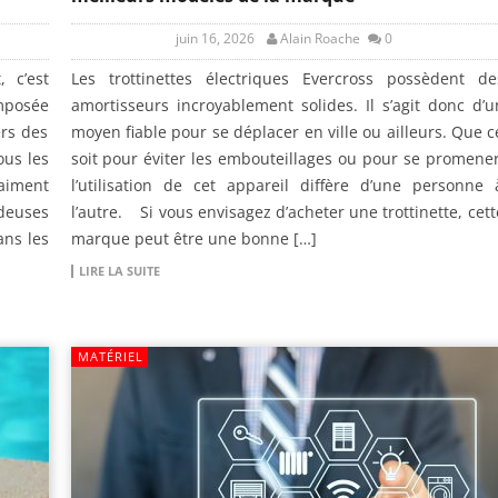
juin 16, 2026
Alain Roache
0
, c’est
Les trottinettes électriques Evercross possèdent de
imposée
amortisseurs incroyablement solides. Il s’agit donc d’u
rs des
moyen fiable pour se déplacer en ville ou ailleurs. Que c
us les
soit pour éviter les embouteillages ou pour se promener
raiment
l’utilisation de cet appareil diffère d’une personne 
deuses
l’autre. Si vous envisagez d’acheter une trottinette, cett
ns les
marque peut être une bonne […]
LIRE LA SUITE
MATÉRIEL