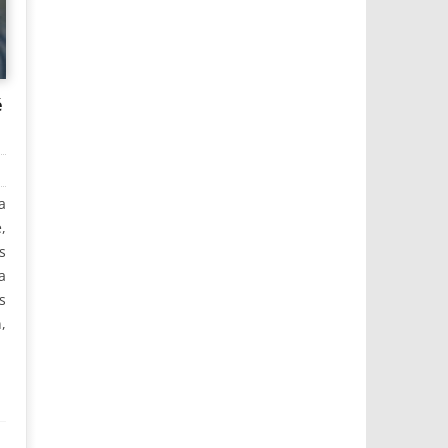
é
a
,
s
a
s
,