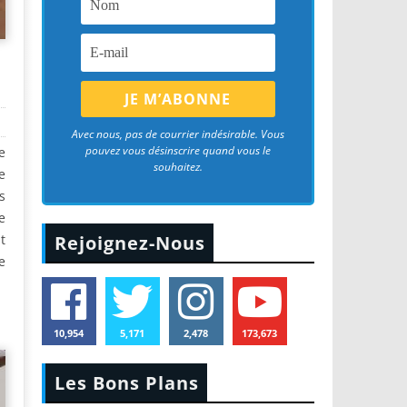
Avec nous, pas de courrier indésirable. Vous
pouvez vous désinscrire quand vous le
e
souhaitez.
e
s
e
t
Rejoignez-Nous
e
10,954
5,171
2,478
173,673
Les Bons Plans