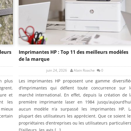
leurs
Imprimantes HP : Top 11 des meilleurs modèles
de la marque
juin 24, 2026
Alain Roache
0
n plus
Les imprimantes HP proposent une gamme diversifié
ègrent.
d’imprimantes qui défient toute concurrence sur l
ure et
marché international. En effet, depuis la création de l
nt les
première imprimante laser en 1984 jusqu’aujourd’hui
 mieux
aucun modèle n’a surpassé les imprimantes HP. L
ertain
plupart des utilisateurs les apprécient. Que ce soient le
propriétaires d’entreprises ou les utilisateurs particuliers
D’ailleurs, les avis […]