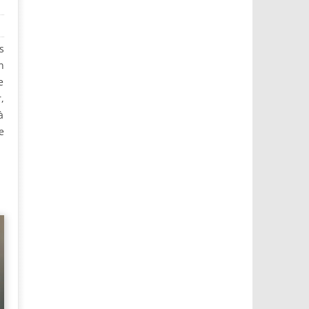
s
n
e
,
à
e