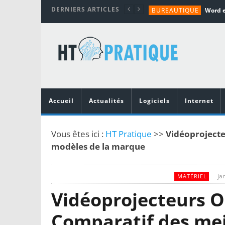
DERNIERS ARTICLES
BUREAUTIQUE
MATÉRIEL
TUTORIALS
MATÉRIEL
MATÉRIEL
Accueil
Actualités
Logiciels
Internet
Vous êtes ici :
HT Pratique
>>
Vidéoprojecte
modèles de la marque
ja
MATÉRIEL
Vidéoprojecteurs O
Comparatif des mei