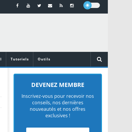
l
Tutoriels
Outils
DEVENEZ MEMBRE
Inscrivez-vous pour recevoir nos
conseils, nos dernières
nouveautés et nos offres
exclusives !