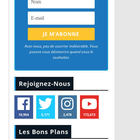
Avec nous, pas de courrier indésirable. Vous
pouvez vous désinscrire quand vous le
souhaitez.
Rejoignez-Nous
10,954
5,171
2,478
173,673
Les Bons Plans