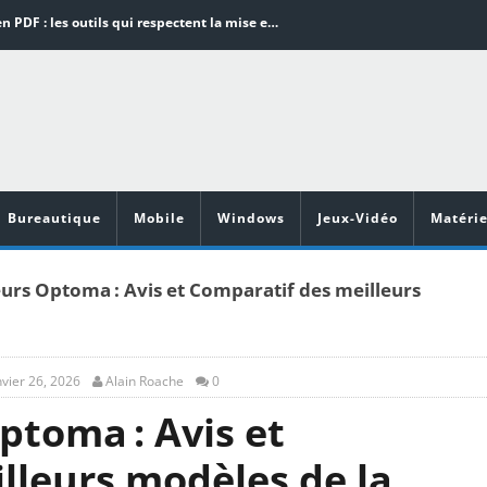
Word en PDF : les outils qui respectent la mise en page
Aspirateurs ECOVACS : Top 9 des meilleurs modèles de la marque
Comment programmer l’arrêt automatique de son pc sous Windows 10 ?
Aspirateurs Xiaomi : Top 11 des meilleurs modèles de la marque
Vidéoprojecteurs Asus : Top 6 des meilleurs modèles de la marque
Bureautique
Mobile
Windows
Jeux-Vidéo
Matérie
urs Optoma : Avis et Comparatif des meilleurs
nvier 26, 2026
Alain Roache
0
ptoma : Avis et
lleurs modèles de la