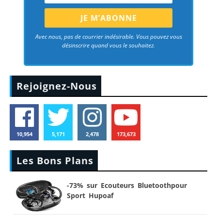
Avec nous, pas de courrier indésirable. Vous pouvez vous
désinscrire quand vous le souhaitez.
Rejoignez-Nous
10,954
5,171
2,478
173,673
Les Bons Plans
-73% sur Ecouteurs Bluetoothpour
Sport Hupoaf