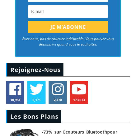
Avec nous, pas de courrier indésirable. Vous pouvez vous
désinscrire quand vous le souhaitez.
Rejoignez-Nous
10,954
5,171
2,478
173,673
Les Bons Plans
-73% sur Ecouteurs Bluetoothpour