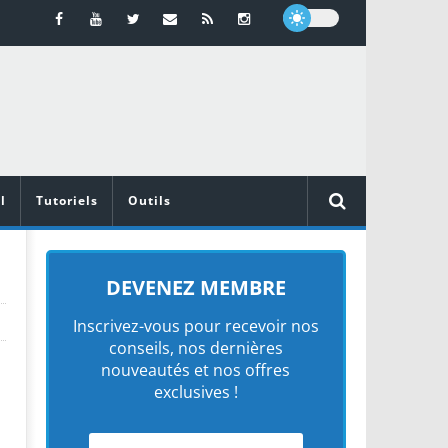
l
Tutoriels
Outils
DEVENEZ MEMBRE
Inscrivez-vous pour recevoir nos
conseils, nos dernières
nouveautés et nos offres
exclusives !