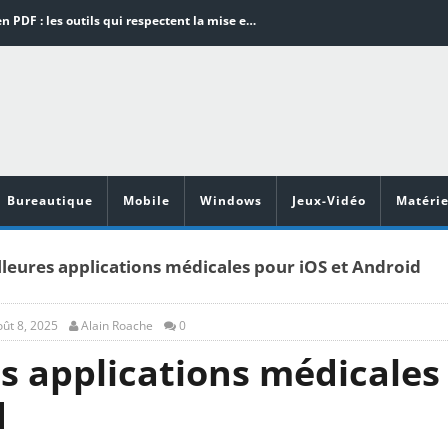
Word en PDF : les outils qui respectent la mise en page
Aspirateurs ECOVACS : Top 9 des meilleurs modèles de la marque
Comment programmer l’arrêt automatique de son pc sous Windows 10 ?
Aspirateurs Xiaomi : Top 11 des meilleurs modèles de la marque
Vidéoprojecteurs Asus : Top 6 des meilleurs modèles de la marque
Bureautique
Mobile
Windows
Jeux-Vidéo
Matérie
lleures applications médicales pour iOS et Android
ût 8, 2025
Alain Roache
0
es applications médicales
d