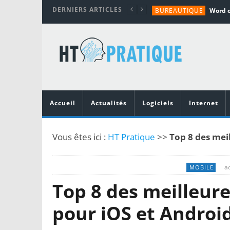
DERNIERS ARTICLES
BUREAUTIQUE
MATÉRIEL
TUTORIALS
MATÉRIEL
MATÉRIEL
Accueil
Actualités
Logiciels
Internet
Vous êtes ici :
HT Pratique
>>
Top 8 des mei
ao
MOBILE
Top 8 des meilleur
pour iOS et Androi