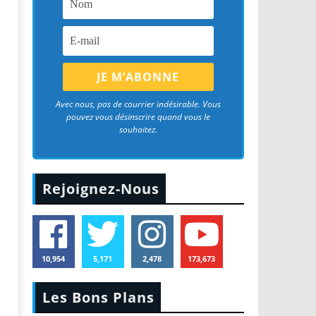
Avec nous, pas de courrier indésirable. Vous
pouvez vous désinscrire quand vous le
souhaitez.
Rejoignez-Nous
10,954
5,171
2,478
173,673
Les Bons Plans