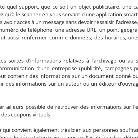
quel support, que ce soit un objet publicitaire, une car
vez qu’à le scanner en vous servant d’une application smar
s avoir accès à un message sans devoir ressaisir l’adress
 numéro de téléphone, une adresse URL, un point géogr
t aussi renfermer comme données, des horaires, une in
es sortes d’informations relatives à l’archivage ou au 
communication d’une entreprise (publicité, campagnes 
eut contenir des informations sur un document donné ou
 des informations sur un auteur ou un éditeur d’ouvrag
r ailleurs possible de retrouver des informations sur l
des coupons virtuels.
qui convient également très bien aux personnes souffrant 
vée ou le départ d’un train ou encore l’accès à un lieu déte