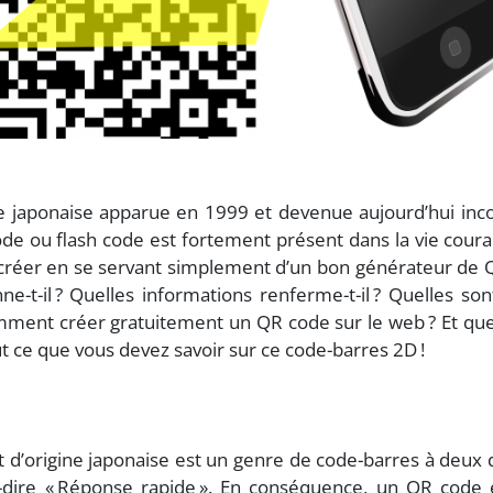
 japonaise apparue en 1999 et devenue aujourd’hui incon
ode ou flash code est fortement présent dans la vie coura
 créer en se servant simplement d’un bon générateur de 
t-il ? Quelles informations renferme-t-il ? Quelles sont
ment créer gratuitement un QR code sur le web ? Et quell
t ce que vous devez savoir sur ce code-barres 2D !
 d’origine japonaise est un genre de code-barres à deux 
-à-dire « Réponse rapide ». En conséquence, un QR cod