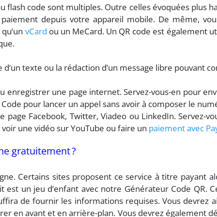
u flash code sont multiples. Outre celles évoquées plus ha
paiement depuis votre appareil mobile. De même, vous 
le qu’un
vCard
ou un MeCard. Un QR code est également uti
que.
 d’un texte ou la rédaction d’un message libre pouvant c
 ou enregistrer une page internet. Servez-vous-en pour en
QR Code pour lancer un appel sans avoir à composer le num
ne page Facebook, Twitter, Viadeo ou LinkedIn. Servez-v
, voir une vidéo sur YouTube ou faire un
paiement avec Pa
e gratuitement ?
gne. Certains sites proposent ce service à titre payant a
t est un jeu d’enfant avec notre Générateur Code QR. Ce
ffira de fournir les informations requises. Vous devrez a
urer en avant et en arrière-plan. Vous devrez également défi