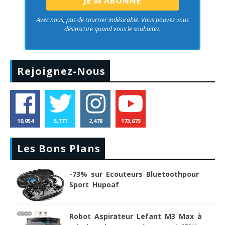
Avec nous, pas de courrier indésirable. Vous pouvez vous
désinscrire quand vous le souhaitez.
Rejoignez-Nous
10,954
5,171
2,478
173,673
Les Bons Plans
-73% sur Ecouteurs Bluetoothpour
Sport Hupoaf
Robot Aspirateur Lefant M3 Max à