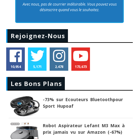
Avec nous, pas de courrier indésirable. Vous pouvez vous
désinscrire quand vous le souhaitez.
Rejoignez-Nous
10,954
5,171
2,478
173,673
Les Bons Plans
-73% sur Ecouteurs Bluetoothpour
Sport Hupoaf
Robot Aspirateur Lefant M3 Max à
prix jamais vu sur Amazon (-67%)