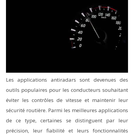
Les applications antiradars sont devenues des
outils populaires pour les conducteurs souhaitant
éviter les contrôles de vitesse et maintenir leur
sécurité routière. Parmi les meilleures applications
de ce type, certaines se distinguent par leur
précision, leur fiabilité et leurs fonctionnalités