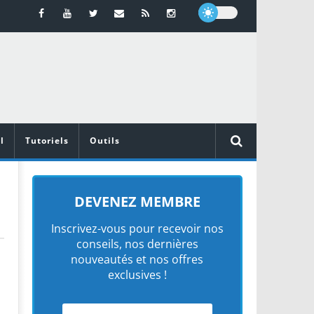
l
Tutoriels
Outils
DEVENEZ MEMBRE
Inscrivez-vous pour recevoir nos
conseils, nos dernières
nouveautés et nos offres
exclusives !