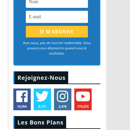
Avec nous, pas de courrier indésirable. Vous
pouvez vous désinscrire quand vous le
souhaitez.
Rejoignez-Nous
10,954
5,171
2,478
173,673
Les Bons Plans