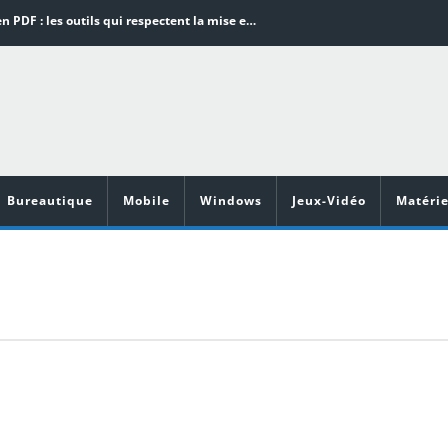
Word en PDF : les outils qui respectent la mise en page
Aspirateurs ECOVACS : Top 9 des meilleurs modèles de la marque
Comment programmer l’arrêt automatique de son pc sous Windows 10 ?
Aspirateurs Xiaomi : Top 11 des meilleurs modèles de la marque
Vidéoprojecteurs Asus : Top 6 des meilleurs modèles de la marque
Bureautique
Mobile
Windows
Jeux-Vidéo
Matérie