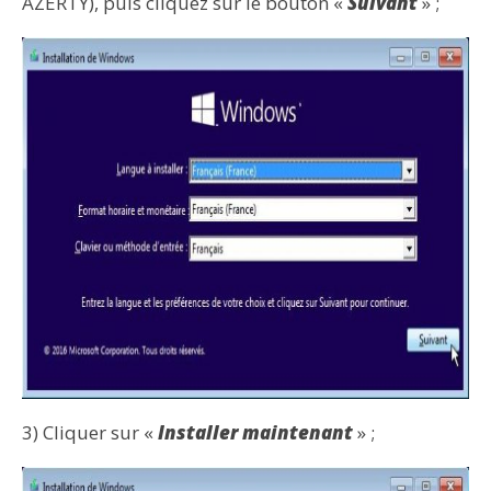
AZERTY), puis cliquez sur le bouton «
Suivant
» ;
3) Cliquer sur «
Installer maintenant
» ;