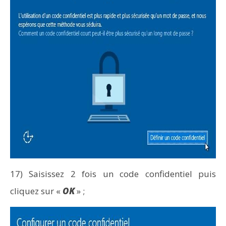
17) Saisissez 2 fois un code confidentiel puis
cliquez sur «
OK
» ;