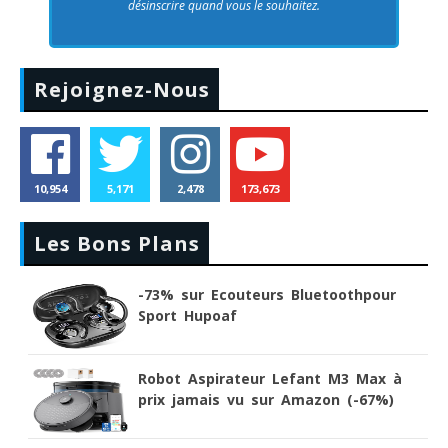
désinscrire quand vous le souhaitez.
Rejoignez-Nous
10,954
5,171
2,478
173,673
Les Bons Plans
-73% sur Ecouteurs Bluetoothpour
Sport Hupoaf
Robot Aspirateur Lefant M3 Max à
prix jamais vu sur Amazon (-67%)