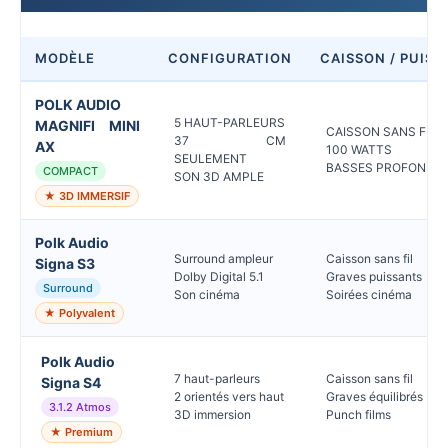
MODÈLE
CONFIGURATION
CAISSON / PUIS
POLK AUDIO
5 HAUT-PARLEURS
MAGNIFI MINI
CAISSON SANS FIL
37 CM
AX
100 WATTS
SEULEMENT
BASSES PROFONDE
COMPACT
SON 3D AMPLE
★ 3D IMMERSIF
Polk Audio
Surround ampleur
Caisson sans fil
Signa S3
Dolby Digital 5.1
Graves puissants
Surround
Son cinéma
Soirées cinéma
★ Polyvalent
Polk Audio
7 haut-parleurs
Caisson sans fil
Signa S4
2 orientés vers haut
Graves équilibrés
3.1.2 Atmos
3D immersion
Punch films
★ Premium