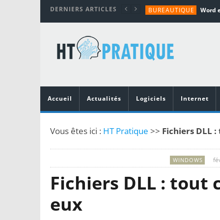
DERNIERS ARTICLES
BUREAUTIQUE
MATÉRIEL
TUTORIALS
MATÉRIEL
MATÉRIEL
Accueil
Actualités
Logiciels
Internet
Vous êtes ici :
HT Pratique
>>
Fichiers DLL : 
fé
WINDOWS
Fichiers DLL : tout 
eux