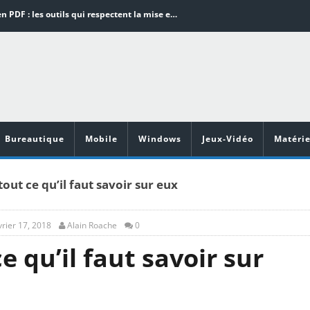
Word en PDF : les outils qui respectent la mise en page
Aspirateurs ECOVACS : Top 9 des meilleurs modèles de la marque
Comment programmer l’arrêt automatique de son pc sous Windows 10 ?
Aspirateurs Xiaomi : Top 11 des meilleurs modèles de la marque
Vidéoprojecteurs Asus : Top 6 des meilleurs modèles de la marque
Bureautique
Mobile
Windows
Jeux-Vidéo
Matérie
tout ce qu’il faut savoir sur eux
vrier 17, 2018
Alain Roache
0
ce qu’il faut savoir sur