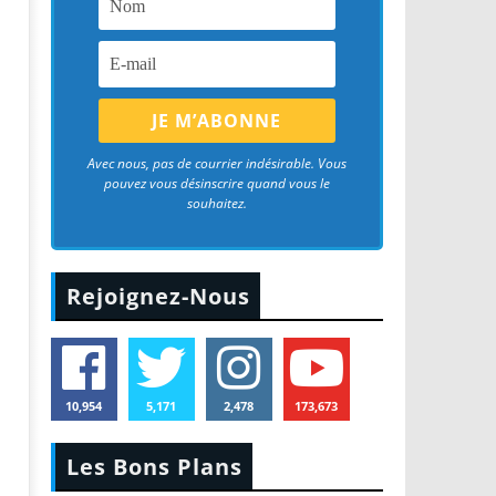
Avec nous, pas de courrier indésirable. Vous
pouvez vous désinscrire quand vous le
souhaitez.
Rejoignez-Nous
10,954
5,171
2,478
173,673
Les Bons Plans