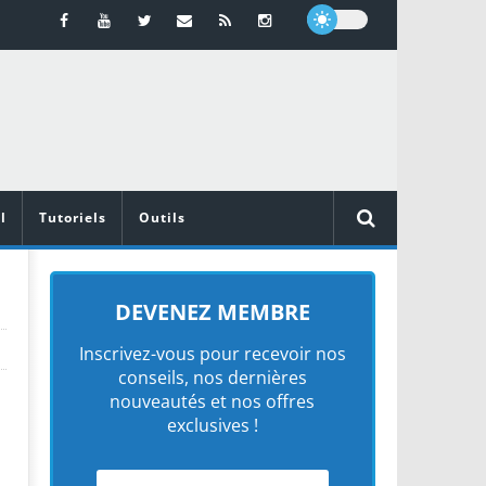
l
Tutoriels
Outils
DEVENEZ MEMBRE
Inscrivez-vous pour recevoir nos
conseils, nos dernières
nouveautés et nos offres
exclusives !