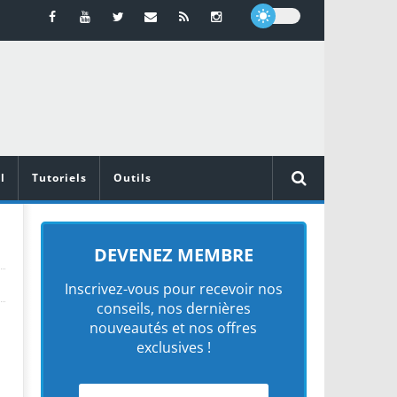
l
Tutoriels
Outils
DEVENEZ MEMBRE
Inscrivez-vous pour recevoir nos
conseils, nos dernières
nouveautés et nos offres
exclusives !