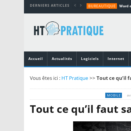
DERNIERS ARTICLES
BUREAUTIQUE
MATÉRIEL
TUTORIALS
MATÉRIEL
MATÉRIEL
Accueil
Actualités
Logiciels
Internet
Vous êtes ici :
HT Pratique
>>
Tout ce qu’il 
av
MOBILE
Tout ce qu’il faut s