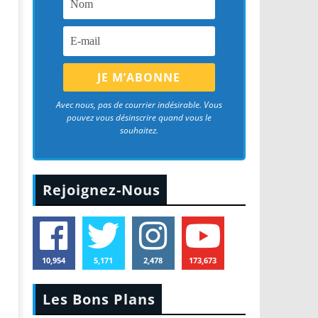
Avec nous, pas de courrier indésirable. Vous
pouvez vous désinscrire quand vous le
souhaitez.
Rejoignez-Nous
10,954
5,171
2,478
173,673
Les Bons Plans