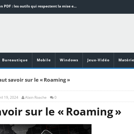
Word en PDF : les outils qui respectent la mise en page
Aspirateurs ECOVACS : Top 9 des meilleurs modèles de la marque
Comment programmer l’arrêt automatique de son pc sous Windows 10 ?
Aspirateurs Xiaomi : Top 11 des meilleurs modèles de la marque
Vidéoprojecteurs Asus : Top 6 des meilleurs modèles de la marque
Bureautique
Mobile
Windows
Jeux-Vidéo
Matérie
faut savoir sur le « Roaming »
ril 19, 2024
Alain Roache
0
avoir sur le « Roaming »