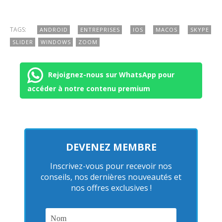
TAGS:
ANDROID
ENTREPRISES
IOS
MACOS
SKYPE
SLIDER
WINDOWS
ZOOM
Rejoignez-nous sur WhatsApp pour
accéder à notre contenu premium
DEVENEZ MEMBRE
Inscrivez-vous pour recevoir nos
conseils, nos dernières nouveautés et
nos offres exclusives !