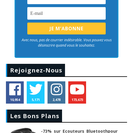
Avec nous, pas de courrier indésirable. Vous pouvez vous
désinscrire quand vous le souhaitez.
Rejoignez-Nous
10,954
5,171
2,478
173,673
Les Bons Plans
-73% sur Ecouteurs Bluetoothpour