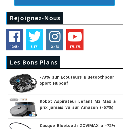
Rejoignez-Nous
10,954
5,171
2,478
173,673
Les Bons Plans
-73% sur Ecouteurs Bluetoothpour
Sport Hupoaf
Robot Aspirateur Lefant M3 Max à
prix jamais vu sur Amazon (-67%)
Casque Bluetooth ZOVIMAX à -72%