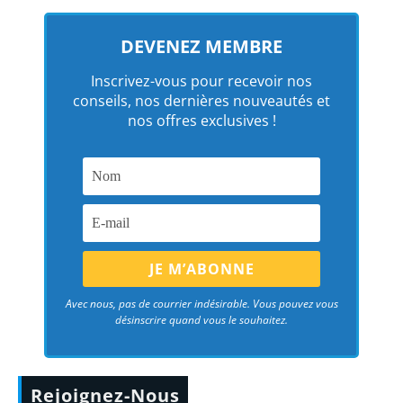
DEVENEZ MEMBRE
Inscrivez-vous pour recevoir nos
conseils, nos dernières nouveautés et
nos offres exclusives !
Avec nous, pas de courrier indésirable. Vous pouvez vous
désinscrire quand vous le souhaitez.
Rejoignez-Nous