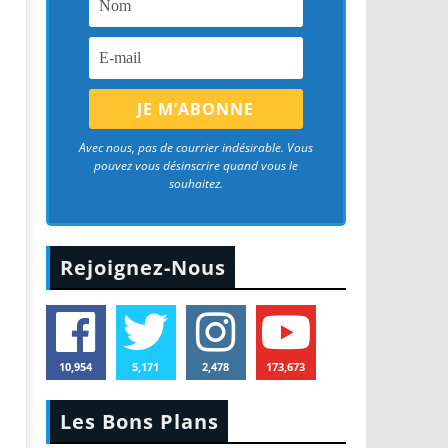
Avec nous, pas de courrier indésirable. Vous
pouvez vous désinscrire quand vous le
souhaitez.
Rejoignez-Nous
10,954
5,171
2,478
173,673
Les Bons Plans