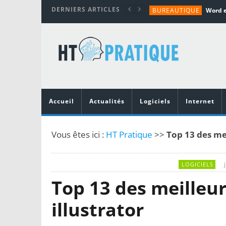
DERNIERS ARTICLES
BUREAUTIQUE
MATÉRIEL
TUTORIALS
MATÉRIEL
MATÉRIEL
Accueil
Actualités
Logiciels
Internet
Vous êtes ici :
HT Pratique
>>
Top 13 des mei
LOGICIELS
Top 13 des meilleu
illustrator