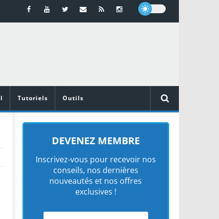
l
Tutoriels
Outils
DEVENEZ MEMBRE
Inscrivez-vous pour recevoir nos
conseils, nos dernières
nouveautés et nos offres
exclusives !