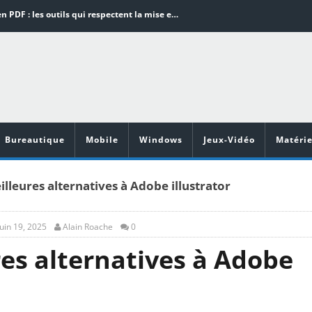
Word en PDF : les outils qui respectent la mise en page
Aspirateurs ECOVACS : Top 9 des meilleurs modèles de la marque
Comment programmer l’arrêt automatique de son pc sous Windows 10 ?
Aspirateurs Xiaomi : Top 11 des meilleurs modèles de la marque
Vidéoprojecteurs Asus : Top 6 des meilleurs modèles de la marque
Bureautique
Mobile
Windows
Jeux-Vidéo
Matérie
lleures alternatives à Adobe illustrator
juin 19, 2025
Alain Roache
0
res alternatives à Adobe