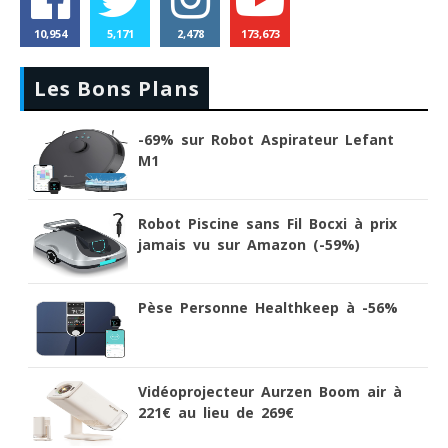
10,954
5,171
2,478
173,673
Les Bons Plans
-69% sur Robot Aspirateur Lefant
M1
Robot Piscine sans Fil Bocxi à prix
jamais vu sur Amazon (-59%)
Pèse Personne Healthkeep à -56%
Vidéoprojecteur Aurzen Boom air à
221€ au lieu de 269€