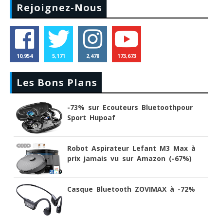
Rejoignez-Nous
10,954
5,171
2,478
173,673
Les Bons Plans
-73% sur Ecouteurs Bluetoothpour
Sport Hupoaf
Robot Aspirateur Lefant M3 Max à
prix jamais vu sur Amazon (-67%)
Casque Bluetooth ZOVIMAX à -72%