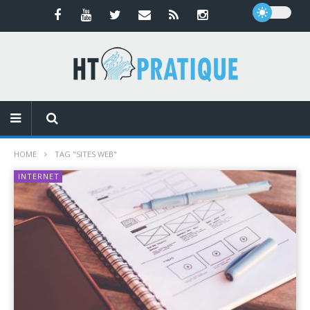
HOME
TAG "SITES WEB"
INTERNET