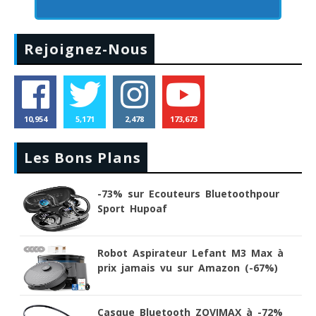
Rejoignez-Nous
10,954
5,171
2,478
173,673
Les Bons Plans
-73% sur Ecouteurs Bluetoothpour
Sport Hupoaf
Robot Aspirateur Lefant M3 Max à
prix jamais vu sur Amazon (-67%)
Casque Bluetooth ZOVIMAX à -72%