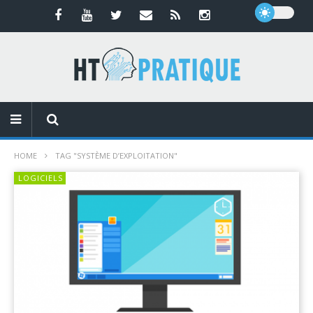
HOME
TAG "SYSTÈME D’EXPLOITATION"
LOGICIELS