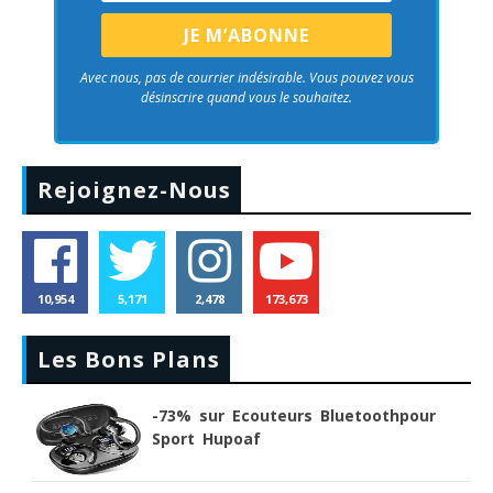
Avec nous, pas de courrier indésirable. Vous pouvez vous
désinscrire quand vous le souhaitez.
Rejoignez-Nous
10,954
5,171
2,478
173,673
Les Bons Plans
-73% sur Ecouteurs Bluetoothpour
Sport Hupoaf