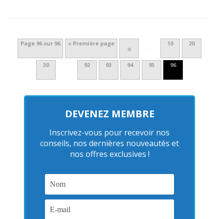
Page 96 sur 96
« Première page
10
20
«
…
30
92
93
94
95
96
…
DEVENEZ MEMBRE
Inscrivez-vous pour recevoir nos
conseils, nos dernières nouveautés et
nos offres exclusives !