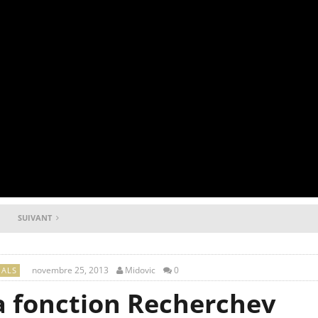
SUIVANT
novembre 25, 2013
Midovic
0
IALS
a fonction Recherchev