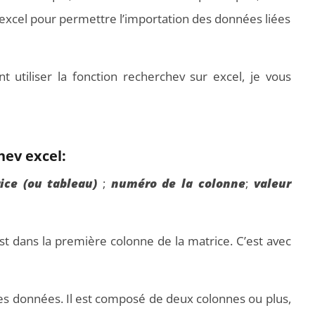
 excel pour permettre l’importation des données liées
utiliser la fonction recherchev sur excel, je vous
urs Xiaomi : Top 11 des
Vidéoprojecteurs Asus : Top 6 des
 modèles de la marque
meilleurs modèles de la marque
hev excel:
ice (ou tableau)
;
numéro de la colonne
;
valeur
est dans la première colonne de la matrice. C’est avec
 les données. Il est composé de deux colonnes ou plus,