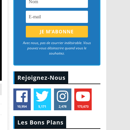
Avec nous, pas de courrier indésirable. Vous
pouvez vous désinscrire quand vous le
souhaitez.
Rejoignez-Nous
10,954
5,171
2,478
173,673
Les Bons Plans