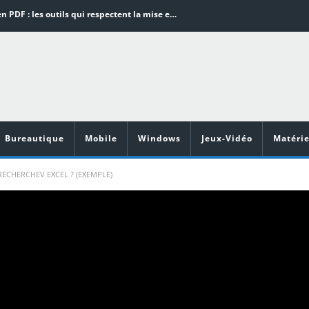
Word en PDF : les outils qui respectent la mise en page
Aspirateurs ECOVACS : Top 9 des meilleurs modèles de la marque
Comment programmer l’arrêt automatique de son pc sous Windows 10 ?
Aspirateurs Xiaomi : Top 11 des meilleurs modèles de la marque
Vidéoprojecteurs Asus : Top 6 des meilleurs modèles de la marque
Bureautique
Mobile
Windows
Jeux-Vidéo
Matérie
ECHERCHEV EXCEL ? (EXEMPLE)