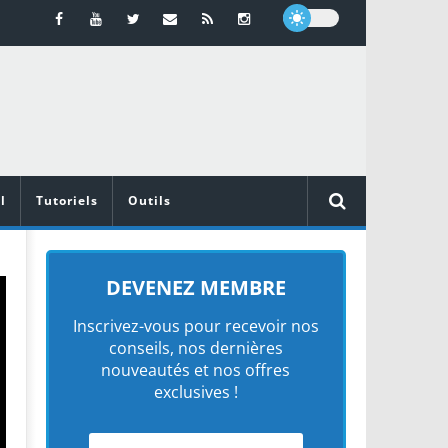
l
Tutoriels
Outils
DEVENEZ MEMBRE
Inscrivez-vous pour recevoir nos
conseils, nos dernières
nouveautés et nos offres
exclusives !