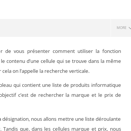
MORE
er de vous présenter comment utiliser la fonction
 le contenu d’une cellule qui se trouve dans la même
 cela on l’appelle la recherche verticale.
leau qui contient une liste de produits informatique
’objectif c’est de rechercher la marque et le prix de
 PDF : les outils qui
Aspirateurs ECOVACS : Top 9 des
t la mise en page
meilleurs modèles de la marque
la désignation, nous allons mettre une liste déroulante
r. Tandis que, dans les cellules marque et prix, nous