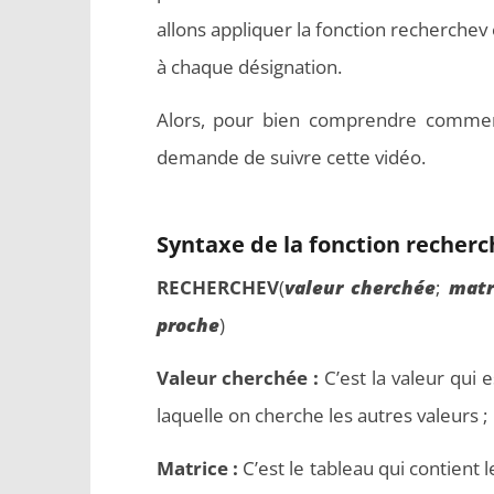
allons appliquer la fonction recherchev
à chaque désignation.
Alors, pour bien comprendre comment 
demande de suivre cette vidéo.
Comment programmer l’arrêt
Aspirate
automatique de son pc sous
meilleurs
Windows 10 ?
Syntaxe de la fonction recherc
RECHERCHEV
(
valeur cherchée
;
matr
proche
)
Valeur cherchée :
C’est la valeur qui 
laquelle on cherche les autres valeurs ;
Matrice :
C’est le tableau qui contient