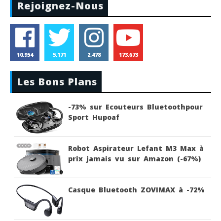
Rejoignez-Nous
10,954
5,171
2,478
173,673
Les Bons Plans
-73% sur Ecouteurs Bluetoothpour
Sport Hupoaf
Robot Aspirateur Lefant M3 Max à
prix jamais vu sur Amazon (-67%)
Casque Bluetooth ZOVIMAX à -72%