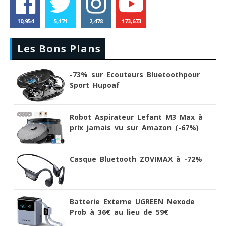
10,954
5,171
2,478
173,673
Les Bons Plans
-73% sur Ecouteurs Bluetoothpour
Sport Hupoaf
Robot Aspirateur Lefant M3 Max à
prix jamais vu sur Amazon (-67%)
Casque Bluetooth ZOVIMAX à -72%
Batterie Externe UGREEN Nexode
Prob à 36€ au lieu de 59€