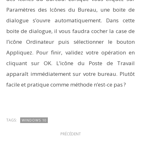
Paramètres des Icônes du Bureau, une boite de
dialogue s’ouvre automatiquement. Dans cette
boite de dialogue, il vous faudra cocher la case de
l’icône Ordinateur puis sélectionner le bouton
Appliquez. Pour finir, validez votre opération en
cliquant sur OK. L’icône du Poste de Travail
Aspirateurs Xiaomi : Top 11 des meilleurs modèles de
la marque
apparaît immédiatement sur votre bureau. Plutôt
facile et pratique comme méthode n’est-ce pas ?
TAGS:
WINDOWS 10
PRÉCÉDENT