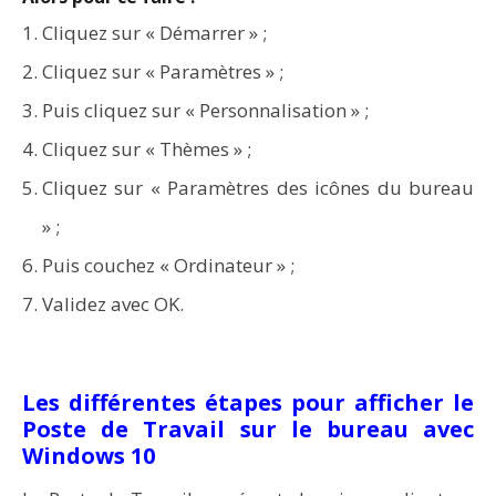
Word en PDF : les outils qui respectent la mise en
Cliquez sur « Démarrer » ;
page
Cliquez sur « Paramètres » ;
Puis cliquez sur « Personnalisation » ;
Cliquez sur « Thèmes » ;
Cliquez sur « Paramètres des icônes du bureau
» ;
Puis couchez « Ordinateur » ;
Validez avec OK.
Les différentes étapes pour afficher le
Aspirateurs ECOVACS : Top 9 des meilleurs modèles de
Poste de Travail sur le bureau avec
la marque
Windows 10