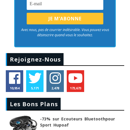
Avec nous, pas de courrier indésirable. Vous pouvez vous
désinscrire quand vous le souhaitez.
Rejoignez-Nous
10,954
5,171
2,478
173,673
Les Bons Plans
-73% sur Ecouteurs Bluetoothpour
Sport Hupoaf