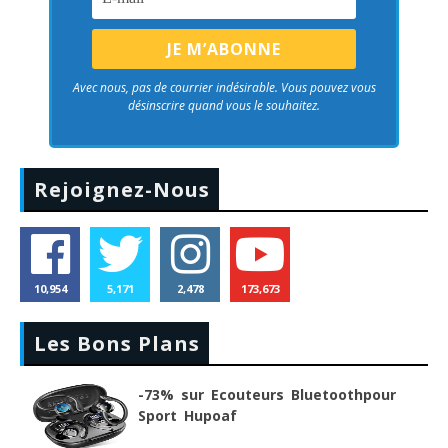
Avec nous, pas de courrier indésirable. Vous pouvez vous
désinscrire quand vous le souhaitez.
Rejoignez-Nous
10,954
5,171
2,478
173,673
Les Bons Plans
-73% sur Ecouteurs Bluetoothpour
Sport Hupoaf