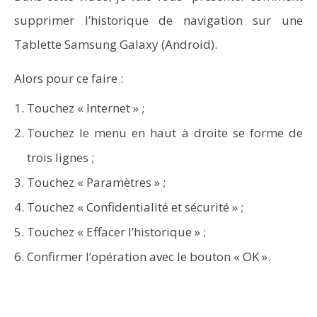
supprimer l’historique de navigation sur une
Tablette Samsung Galaxy (Android).
Alors pour ce faire :
Touchez « Internet » ;
Touchez le menu en haut à droite se forme de
trois lignes ;
NOW VIEWING
Touchez « Paramètres » ;
Comment supprimer l’historique de navigation sur
Wo
une Tablette Samsung Galaxy (Android)
pa
Touchez « Confidentialité et sécurité » ;
Touchez « Effacer l’historique » ;
Confirmer l’opération avec le bouton « OK ».