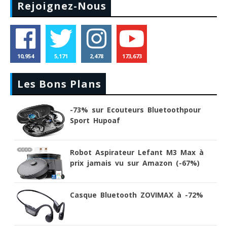
Rejoignez-Nous
10,954
5,171
2,478
173,673
Les Bons Plans
-73% sur Ecouteurs Bluetoothpour
Sport Hupoaf
Robot Aspirateur Lefant M3 Max à
prix jamais vu sur Amazon (-67%)
Casque Bluetooth ZOVIMAX à -72%