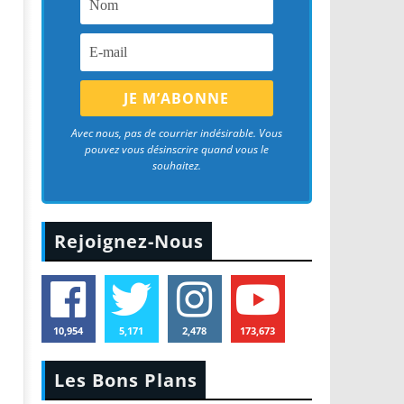
Avec nous, pas de courrier indésirable. Vous
pouvez vous désinscrire quand vous le
souhaitez.
Rejoignez-Nous
10,954
5,171
2,478
173,673
Les Bons Plans