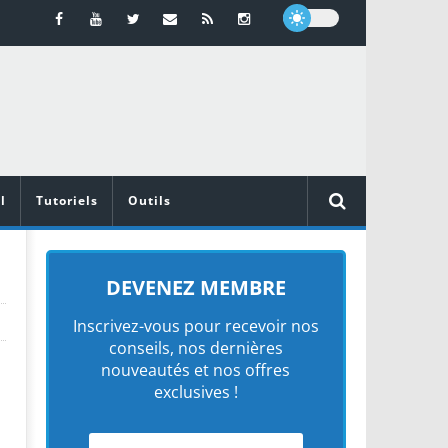
l
Tutoriels
Outils
DEVENEZ MEMBRE
Inscrivez-vous pour recevoir nos
conseils, nos dernières
nouveautés et nos offres
exclusives !