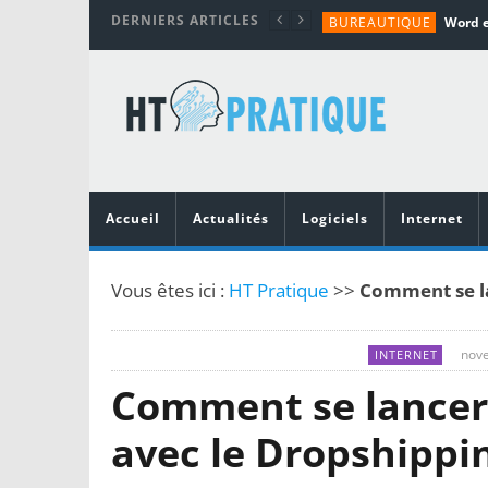
DERNIERS ARTICLES
BUREAUTIQUE
MATÉRIEL
TUTORIALS
MATÉRIEL
MATÉRIEL
Accueil
Actualités
Logiciels
Internet
Vous êtes ici :
HT Pratique
>>
Comment se la
nove
INTERNET
Comment se lancer
avec le Dropshippin