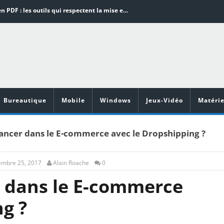
Word en PDF : les outils qui respectent la mise en page
Aspirateurs ECOVACS : Top 9 des meilleurs modèles de la marque
Comment programmer l’arrêt automatique de son pc sous Windows 10 ?
Aspirateurs Xiaomi : Top 11 des meilleurs modèles de la marque
Vidéoprojecteurs Asus : Top 6 des meilleurs modèles de la marque
Bureautique
Mobile
Windows
Jeux-Vidéo
Matérie
ncer dans le E-commerce avec le Dropshipping ?
mbre 25, 2017
Alain Roache
0
 dans le E-commerce
g ?