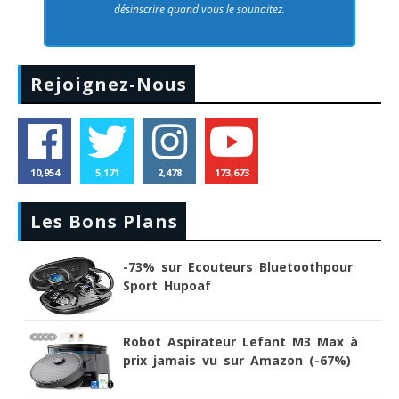
désinscrire quand vous le souhaitez.
Rejoignez-Nous
10,954
5,171
2,478
173,673
Les Bons Plans
-73% sur Ecouteurs Bluetoothpour
Sport Hupoaf
Robot Aspirateur Lefant M3 Max à
prix jamais vu sur Amazon (-67%)