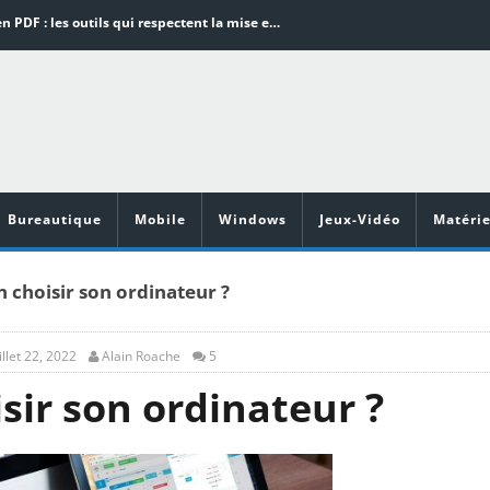
Word en PDF : les outils qui respectent la mise en page
Aspirateurs ECOVACS : Top 9 des meilleurs modèles de la marque
Comment programmer l’arrêt automatique de son pc sous Windows 10 ?
Aspirateurs Xiaomi : Top 11 des meilleurs modèles de la marque
Vidéoprojecteurs Asus : Top 6 des meilleurs modèles de la marque
Bureautique
Mobile
Windows
Jeux-Vidéo
Matérie
choisir son ordinateur ?
illet 22, 2022
Alain Roache
5
ir son ordinateur ?