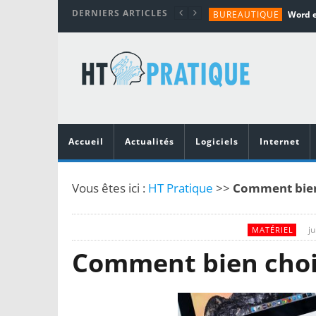
DERNIERS ARTICLES
BUREAUTIQUE
MATÉRIEL
TUTORIALS
MATÉRIEL
MATÉRIEL
Accueil
Actualités
Logiciels
Internet
Vous êtes ici :
HT Pratique
>>
Comment bien 
ju
MATÉRIEL
Comment bien chois