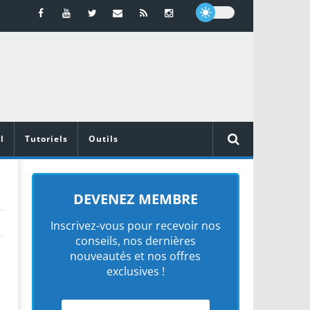
l
Tutoriels
Outils
DEVENEZ MEMBRE
Inscrivez-vous pour recevoir nos
conseils, nos dernières
nouveautés et nos offres
exclusives !