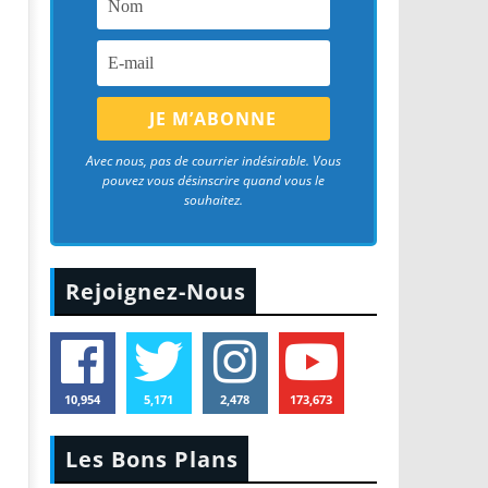
Avec nous, pas de courrier indésirable. Vous
pouvez vous désinscrire quand vous le
souhaitez.
Rejoignez-Nous
10,954
5,171
2,478
173,673
Les Bons Plans