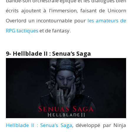
bande-son orchestrale épique et les dialogues bien
écrits ajoutent à l’immersion, faisant de Unicorn
Overlord un incontournable pour
les amateurs de
RPG tactiques
et de fantasy.
9- Hellblade II : Senua’s Saga
Hellblade II : Senua’s Saga
, développé par Ninja