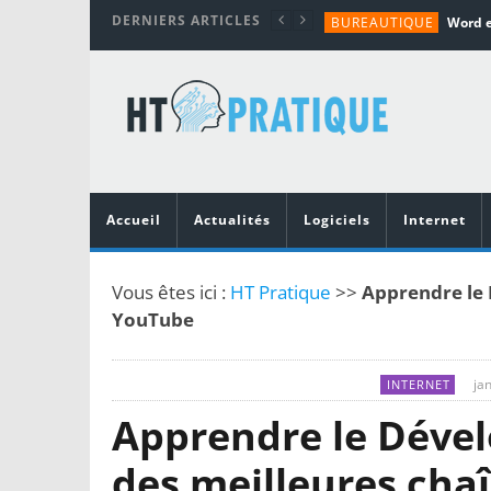
DERNIERS ARTICLES
BUREAUTIQUE
MATÉRIEL
TUTORIALS
MATÉRIEL
MATÉRIEL
Accueil
Actualités
Logiciels
Internet
Vous êtes ici :
HT Pratique
>>
Apprendre le 
YouTube
ja
INTERNET
Apprendre le Déve
des meilleures cha