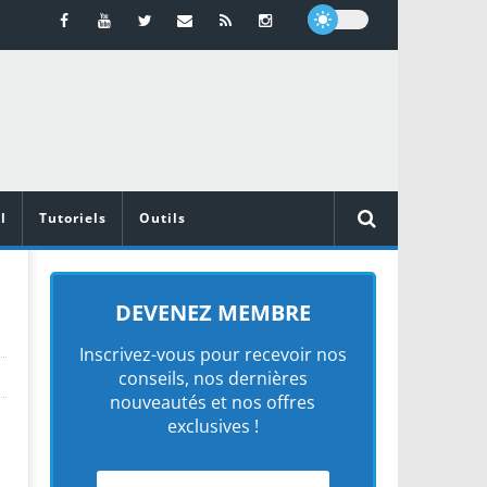
l
Tutoriels
Outils
DEVENEZ MEMBRE
Inscrivez-vous pour recevoir nos
conseils, nos dernières
nouveautés et nos offres
exclusives !