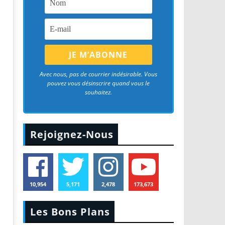
Avec nous, pas de courrier indésirable. Vous
pouvez vous désinscrire quand vous le
souhaitez.
Rejoignez-Nous
10,954
5,171
2,478
173,673
Les Bons Plans