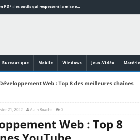
Word en PDF : les outils qui respectent la mise en page
Aspirateurs ECOVACS : Top 9 des meilleurs modèles de la marque
Comment programmer l’arrêt automatique de son pc sous Windows 10 ?
Aspirateurs Xiaomi : Top 11 des meilleurs modèles de la marque
Vidéoprojecteurs Asus : Top 6 des meilleurs modèles de la marque
Bureautique
Mobile
Windows
Jeux-Vidéo
Matérie
Développement Web : Top 8 des meilleures chaînes
nvier 21, 2022
Alain Roache
0
loppement Web : Top 8
înes YouTube