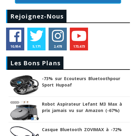
Rejoignez-Nous
10,954
5,171
2,478
173,673
Les Bons Plans
-73% sur Ecouteurs Bluetoothpour
Sport Hupoaf
Robot Aspirateur Lefant M3 Max à
prix jamais vu sur Amazon (-67%)
Casque Bluetooth ZOVIMAX à -72%