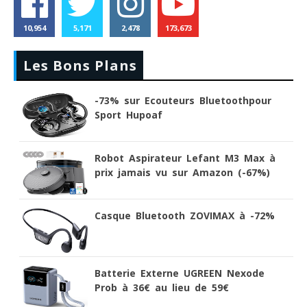
10,954
5,171
2,478
173,673
Les Bons Plans
-73% sur Ecouteurs Bluetoothpour
Sport Hupoaf
Robot Aspirateur Lefant M3 Max à
prix jamais vu sur Amazon (-67%)
Casque Bluetooth ZOVIMAX à -72%
Batterie Externe UGREEN Nexode
Prob à 36€ au lieu de 59€