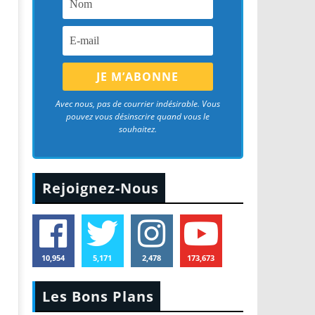
Avec nous, pas de courrier indésirable. Vous
pouvez vous désinscrire quand vous le
souhaitez.
Rejoignez-Nous
10,954
5,171
2,478
173,673
Les Bons Plans