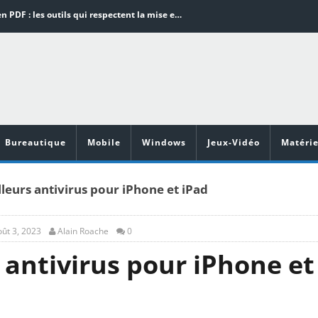
Word en PDF : les outils qui respectent la mise en page
Aspirateurs ECOVACS : Top 9 des meilleurs modèles de la marque
Comment programmer l’arrêt automatique de son pc sous Windows 10 ?
Aspirateurs Xiaomi : Top 11 des meilleurs modèles de la marque
Vidéoprojecteurs Asus : Top 6 des meilleurs modèles de la marque
Bureautique
Mobile
Windows
Jeux-Vidéo
Matérie
leurs antivirus pour iPhone et iPad
ût 3, 2023
Alain Roache
0
 antivirus pour iPhone et