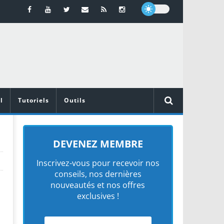
l
Tutoriels
Outils
DEVENEZ MEMBRE
Inscrivez-vous pour recevoir nos
conseils, nos dernières
nouveautés et nos offres
exclusives !