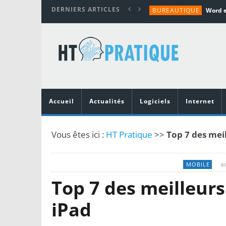
DERNIERS ARTICLES
BUREAUTIQUE
MATÉRIEL
TUTORIALS
MATÉRIEL
MATÉRIEL
Accueil
Actualités
Logiciels
Internet
Vous êtes ici :
HT Pratique
>>
Top 7 des meil
ao
MOBILE
Top 7 des meilleurs
iPad