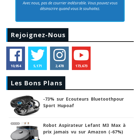
Avec nous, pas de courrier indésirable. Vous pouvez vous
désinscrire quand vous le souhaitez.
Rejoignez-Nous
10,954
5,171
2,478
173,673
Les Bons Plans
-73% sur Ecouteurs Bluetoothpour
Sport Hupoaf
Robot Aspirateur Lefant M3 Max à
prix jamais vu sur Amazon (-67%)