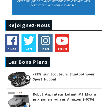
Avec nous, pas de courrier indésirable. Vous pouvez vous
désinscrire quand vous le souhaitez.
Rejoignez-Nous
10,954
5,171
2,478
173,673
Les Bons Plans
-73% sur Ecouteurs Bluetoothpour
Sport Hupoaf
Robot Aspirateur Lefant M3 Max à
prix jamais vu sur Amazon (-67%)