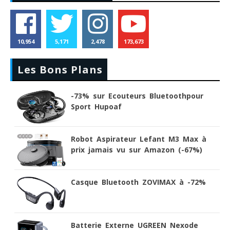
10,954
5,171
2,478
173,673
Les Bons Plans
-73% sur Ecouteurs Bluetoothpour
Sport Hupoaf
Robot Aspirateur Lefant M3 Max à
prix jamais vu sur Amazon (-67%)
Casque Bluetooth ZOVIMAX à -72%
Batterie Externe UGREEN Nexode