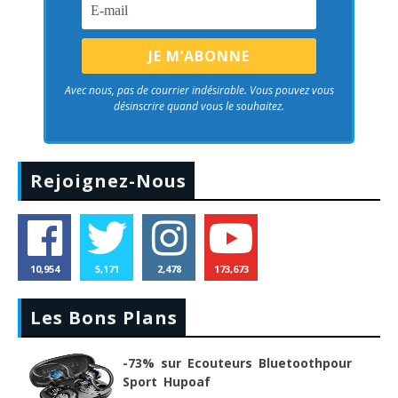
Avec nous, pas de courrier indésirable. Vous pouvez vous
désinscrire quand vous le souhaitez.
Rejoignez-Nous
10,954
5,171
2,478
173,673
Les Bons Plans
-73% sur Ecouteurs Bluetoothpour
Sport Hupoaf