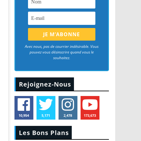
Avec nous, pas de courrier indésirable. Vous
pouvez vous désinscrire quand vous le
souhaitez.
Rejoignez-Nous
10,954
5,171
2,478
173,673
Les Bons Plans