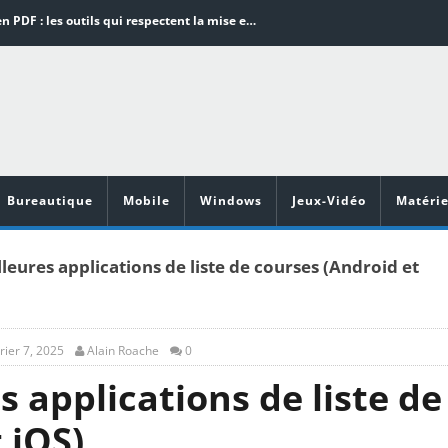
Word en PDF : les outils qui respectent la mise en page
Aspirateurs ECOVACS : Top 9 des meilleurs modèles de la marque
Comment programmer l’arrêt automatique de son pc sous Windows 10 ?
Aspirateurs Xiaomi : Top 11 des meilleurs modèles de la marque
Vidéoprojecteurs Asus : Top 6 des meilleurs modèles de la marque
Bureautique
Mobile
Windows
Jeux-Vidéo
Matérie
leures applications de liste de courses (Android et
rier 7, 2025
Alain Roache
0
s applications de liste de
 iOS)