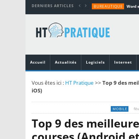
DERNIERS ARTICLES
BUREAUTIQUE
MATÉRIEL
TUTORIALS
MATÉRIEL
MATÉRIEL
Accueil
Actualités
Logiciels
Internet
Vous êtes ici :
HT Pratique
>>
Top 9 des meil
iOS)
fév
MOBILE
Top 9 des meilleure
courses (Android et