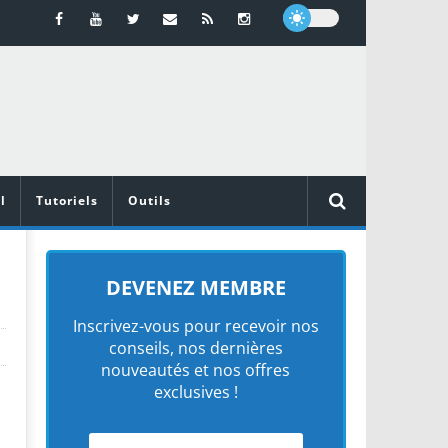
l
Tutoriels
Outils
DEVENEZ MEMBRE
Inscrivez-vous pour recevoir nos
conseils, nos dernières
nouveautés et nos offres
exclusives !